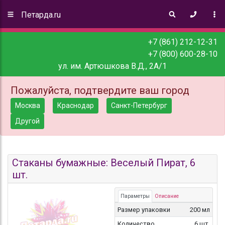
Петарда.ru
+7 (861) 212-12-31
+7 (800) 600-28-10
ул. им. Артюшкова В.Д., 2А/1
Пожалуйста, подтвердите ваш город
Москва
Краснодар
Санкт-Петербург
Другой
Стаканы бумажные: Веселый Пират, 6
шт.
Параметры
Описание
Размер упаковки
200 мл
Количество
6 шт.