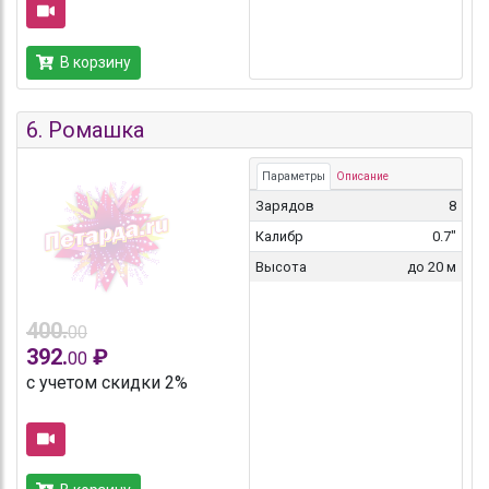
В корзину
6.
Ромашка
Параметры
Описание
Зарядов
8
Калибр
0.7"
Высота
до 20 м
400.
00
392.
₽
00
с учетом скидки 2%