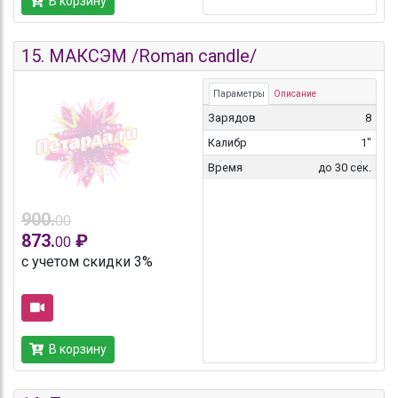
В корзину
15.
МАКСЭМ /Roman candle/
Параметры
Описание
Зарядов
8
Калибр
1"
Время
до 30 сек.
900.
00
873.
₽
00
с учетом скидки 3%
В корзину