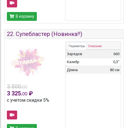
В корзину
22.
Супебластер (Новинка!!)
Параметры
Описание
Зарядов
660
Калибр
0,3"
Длина
80 см
3 500.
00
3 325.
₽
00
с учетом скидки 5%