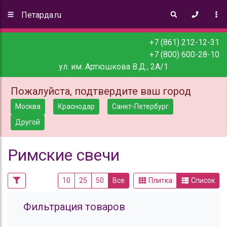
Петарда.ru
+7 (861) 212-12-31
+7 (800) 600-28-10
ул. им. Артюшкова В.Д., 2А/1
Пожалуйста, подтвердите ваш город
Москва
Краснодар
Санкт-Петербург
Другой
Римские свечи
10
25
50
Все
Плитка
Список
Фильтрация товаров