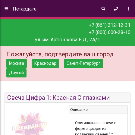
Петарда.ru
+7 (861) 212-12-31
+7 (800) 600-28-10
ул. им. Артюшкова В.Д., 2А/1
Пожалуйста, подтвердите ваш город
Москва
Краснодар
Санкт-Петербург
Другой
Свеча Цифра 1: Красная С глазками
Описание
Оригинальные свечи в
форме цифры из
коллекции свечей "С