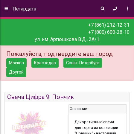
Петарда.ru
+7 (861) 212-12-31
+7 (800) 600-28-10
ул. им. Артюшкова В.Д., 2А/1
Пожалуйста, подтвердите ваш город
Москва
Краснодар
Санкт-Петербург
Другой
Свеча Цифра 9: Пончик
Описание
Декоративные свечи
для торта из коллекции
"Пончики" - настоящий