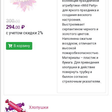
коллекции праздничной
атрибутики «Wild Party»
для яркого праздника и
создания веселого
настроения.
300.
00
Выстреливает
294.
₽
00
серпантином черного и
с учетом скидки 2%
золотого цветов.
Наполнена сжатым
воздухом, отличается
В корзину
высокой
пожаробезопасностью.
Материалы – пластик и
бумага. Для приведения
хлопушки в действие
повернуть трубку и
баллон согласно
стрелочным указателям.
Хлопушки