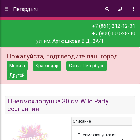
Петарда.ru
+7 (861) 212-12-31
+7 (800) 600-28-10
ул. им. Артюшкова В.Д., 2А/1
Пожалуйста, подтвердите ваш город
Москва
Краснодар
Санкт-Петербург
Другой
Пневмохлопушка 30 см Wild Party
серпантин
Описание
Пневмохлопушка из