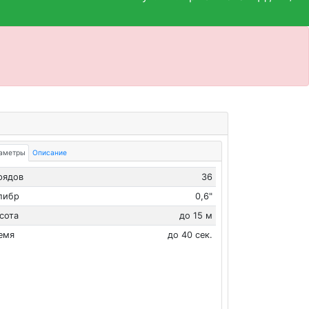
аметры
Описание
рядов
36
либр
0,6"
сота
до 15 м
емя
до 40 сек.