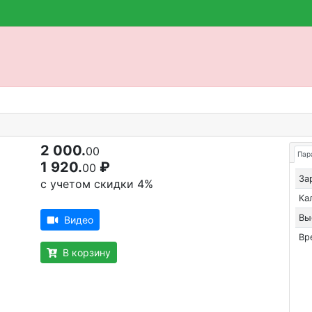
2 000.
00
Пар
1 920.
₽
00
За
с учетом скидки 4%
Ка
Вы
Видео
Вр
В корзину