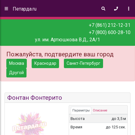
Петарда.ru
+7 (861) 212-12-31
+7 (800) 600-28-10
ул. им. Артюшкова В.Д., 2А/1
Пожалуйста, подтвердите ваш город
Москва
Краснодар
Санкт-Петербург
Другой
Фонтан Фонтерито
Параметры
Описание
Высота
до 3,5 м
Время
до 125 сек.