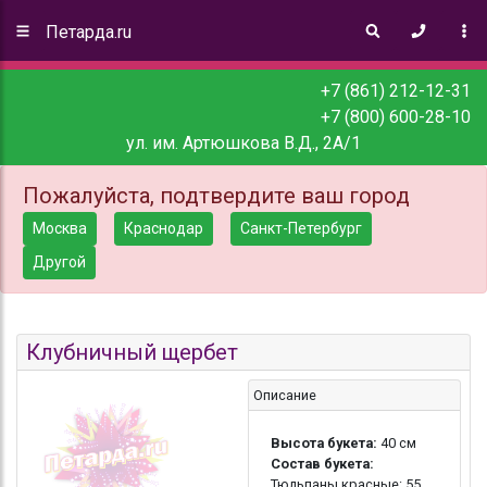
Петарда.ru
+7 (861) 212-12-31
+7 (800) 600-28-10
ул. им. Артюшкова В.Д., 2А/1
Пожалуйста, подтвердите ваш город
Москва
Краснодар
Санкт-Петербург
Другой
Клубничный щербет
Описание
Высота букета:
40 см
Состав букета:
Тюльпаны красные: 55