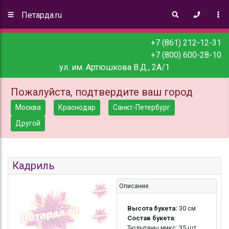
Петарда.ru
+7 (861) 212-12-31
+7 (800) 600-28-10
ул. им. Артюшкова В.Д., 2А/1
Пожалуйста, подтвердите ваш город
Москва
Краснодар
Санкт-Петербург
Другой
Кадриль
Описание
Высота букета:
30 см
Состав букета:
Тюльпаны микс: 35 шт.