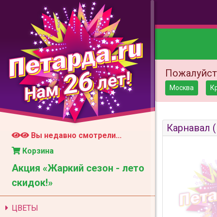
26
Пожалуйст
лет!
Нам
Москва
К
Карнавал 
Вы недавно смотрели...
Корзина
Акция «Жаркий сезон - лето
скидок!»
ЦВЕТЫ