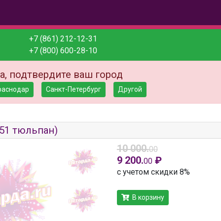
+7 (861) 212-12-31
+7 (800) 600-28-10
а, подтвердите ваш город
раснодар
Санкт-Петербург
Другой
(51 тюльпан)
10 000.
00
9 200.
₽
00
с учетом скидки 8%
В корзину