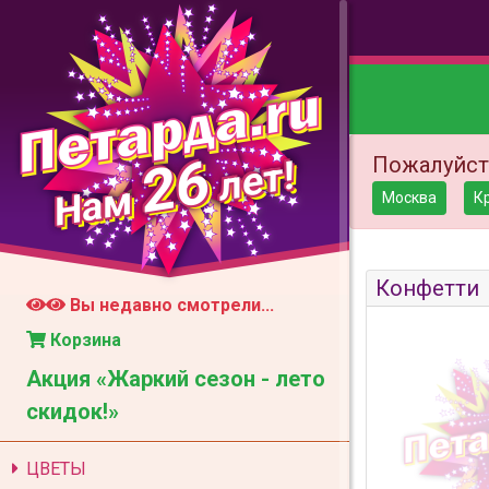
26
Пожалуйст
лет!
Нам
Москва
К
Конфетти
Вы недавно смотрели...
Корзина
Акция «Жаркий сезон - лето
скидок!»
ЦВЕТЫ