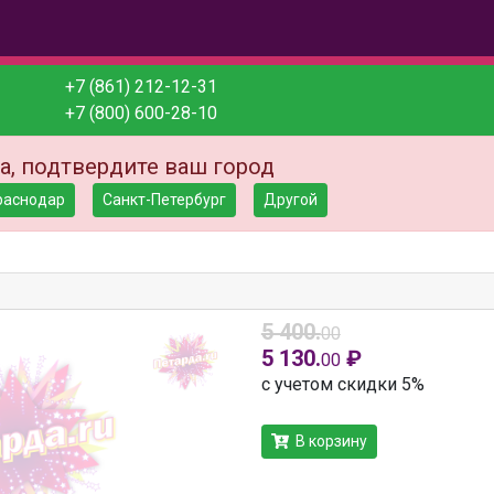
+7 (861) 212-12-31
+7 (800) 600-28-10
а, подтвердите ваш город
раснодар
Санкт-Петербург
Другой
5 400.
00
5 130.
₽
00
с учетом скидки 5%
В корзину