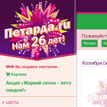
26
Пожалуйст
лет!
Нам
Москва
К
Колибри (
Вы недавно смотрели...
Корзина
Акция «Жаркий сезон - лето
скидок!»
ЦВЕТЫ