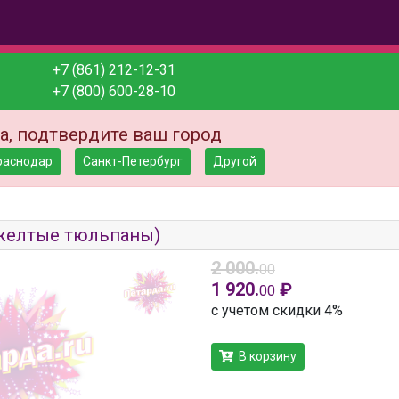
+7 (861) 212-12-31
+7 (800) 600-28-10
а, подтвердите ваш город
раснодар
Санкт-Петербург
Другой
желтые тюльпаны)
2 000.
00
1 920.
₽
00
с учетом скидки 4%
В корзину