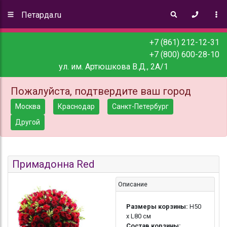
Петарда.ru
+7 (861) 212-12-31
+7 (800) 600-28-10
ул. им. Артюшкова В.Д., 2А/1
Пожалуйста, подтвердите ваш город
Москва
Краснодар
Санкт-Петербург
Другой
Примадонна Red
Описание
Размеры корзины:
H50
x L80 см
Состав корзины: