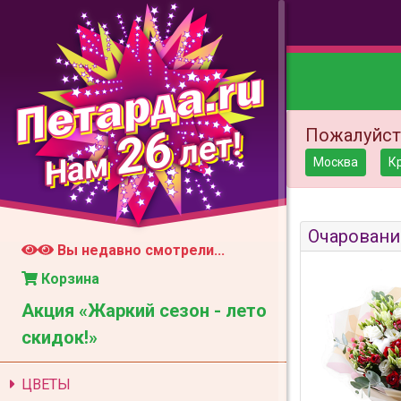
26
Пожалуйст
лет!
Нам
Москва
К
Очаровани
Вы недавно смотрели...
Корзина
Акция «Жаркий сезон - лето
скидок!»
ЦВЕТЫ