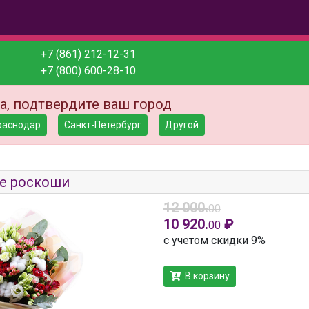
+7 (861) 212-12-31
+7 (800) 600-28-10
а, подтвердите ваш город
раснодар
Санкт-Петербург
Другой
е роскоши
12 000.
00
10 920.
₽
00
с учетом скидки 9%
В корзину