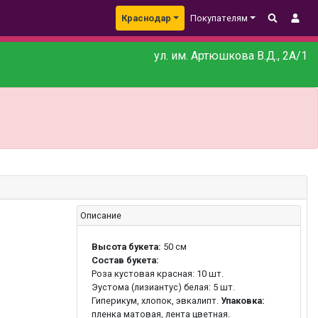
Краснодар
Покупателям
ул. им. Артюшкова В.Д., 2А/1
Описание
Высота букета:
50 см
Состав букета:
Роза кустовая красная: 10 шт.
Эустома (лизиантус) белая: 5 шт.
Гиперикум, хлопок, эвкалипт.
Упаковка:
пленка матовая, лента цветная.