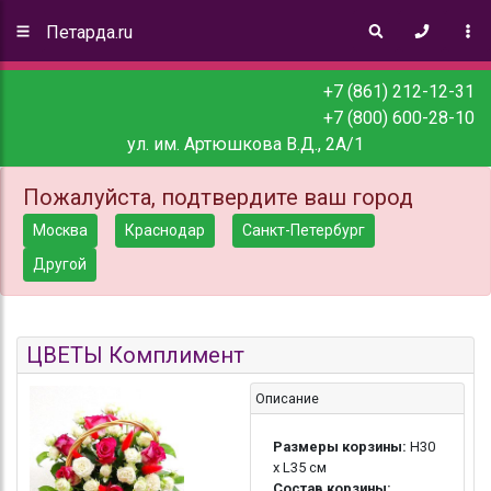
Петарда.ru
+7 (861) 212-12-31
+7 (800) 600-28-10
ул. им. Артюшкова В.Д., 2А/1
Пожалуйста, подтвердите ваш город
Москва
Краснодар
Санкт-Петербург
Другой
ЦВЕТЫ Комплимент
Описание
Размеры корзины:
H30
х L35 см
Состав корзины: