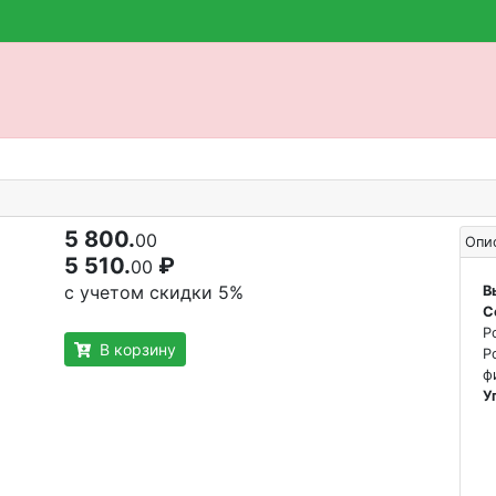
5 800.
00
Опи
5 510.
₽
00
с учетом скидки 5%
В
С
Р
В корзину
Р
ф
У