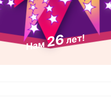
26
лет!
Нам