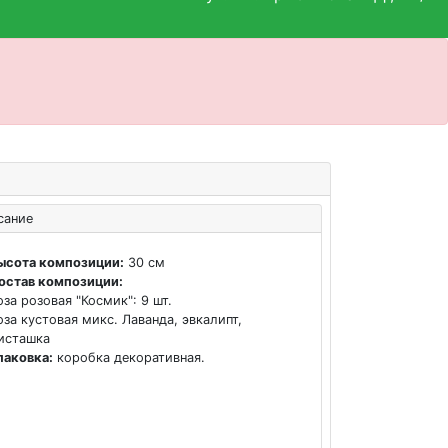
сание
ысота композиции:
30 см
остав композиции:
оза розовая "Космик": 9 шт.
оза кустовая микс. Лаванда, эвкалипт,
исташка
паковка:
коробка декоративная.