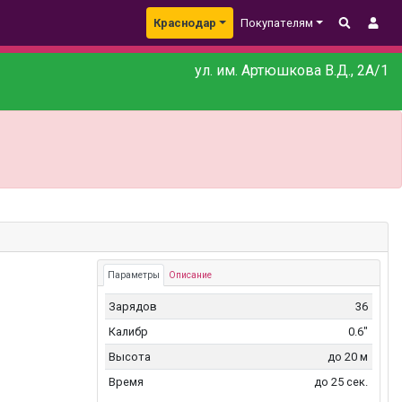
Краснодар
Покупателям
ул. им. Артюшкова В.Д., 2А/1
Параметры
Описание
Зарядов
36
Калибр
0.6"
Высота
до 20 м
Время
до 25 сек.