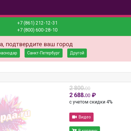
+7 (861) 212-12-31
+7 (800) 600-28-10
а, подтвердите ваш город
раснодар
Санкт-Петербург
Другой
2 800.
00
2 688.
₽
00
с учетом скидки 4%
Видео
В корзину