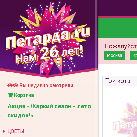
26
Пожалуйст
лет!
Нам
Москва
К
Три кота
Вы недавно смотрели...
Корзина
Акция «Жаркий сезон - лето
скидок!»
ЦВЕТЫ