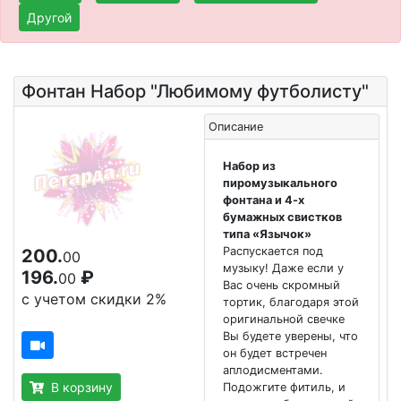
Другой
Фонтан Набор "Любимому футболисту"
Описание
Набор из
пиромузыкального
фонтана и 4-х
бумажных свистков
типа «Язычок»
Распускается под
200.
00
музыку! Даже если у
196.
₽
00
Вас очень скромный
с учетом скидки 2%
тортик, благодаря этой
оригинальной свечке
Вы будете уверены, что
он будет встречен
аплодисментами.
В корзину
Подожгите фитиль, и