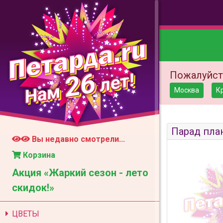
26
Пожалуйст
лет!
Нам
Москва
К
Парад пла
Вы недавно смотрели...
Корзина
Акция «Жаркий сезон - лето
скидок!»
ЦВЕТЫ