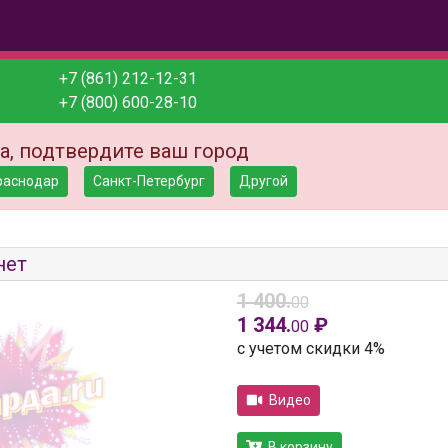
+7 (861) 212-12-31
+7 (800) 600-28-10
а, подтвердите ваш город
раснодар
Санкт-Петербург
Другой
нет
1 400.
00
1 344.
₽
00
с учетом скидки 4%
Видео
В корзину