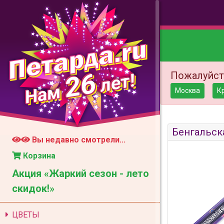
26
Пожалуйст
лет!
Нам
Москва
К
Бенгальска
Вы недавно смотрели...
Корзина
Акция «Жаркий сезон - лето
скидок!»
ЦВЕТЫ