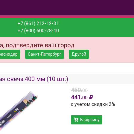
+7 (861) 212-12-31
+7 (800) 600-28-10
а, подтвердите ваш город
раснодар
Санкт-Петербург
Другой
я свеча 400 мм (10 шт.)
450.
00
441.
₽
00
с учетом скидки 2%
В корзину