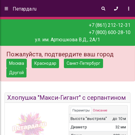
Петарда.ru
+7 (861) 212-12-31
+7 (800) 600-28-10
ул. им. Артюшкова В.Д., 2А/1
Пожалуйста, подтвердите ваш город
Москва
Краснодар
Санкт-Петербург
Другой
Хлопушка "Макси-Гигант" с серпантином
Параметры
Описание
Высота "выстрела"
до 10 м
Диаметр
32 мм