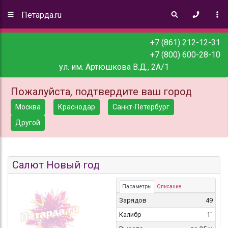
Петарда.ru
+7 (861) 212-12-31
+7 (800) 600-28-10
ул. им. Артюшкова В.Д., 2А/1
Пожалуйста, подтвердите ваш город
Москва
Краснодар
Санкт-Петербург
Другой
Салют Новый год
Параметры
Описание
Зарядов
49
Калибр
1"