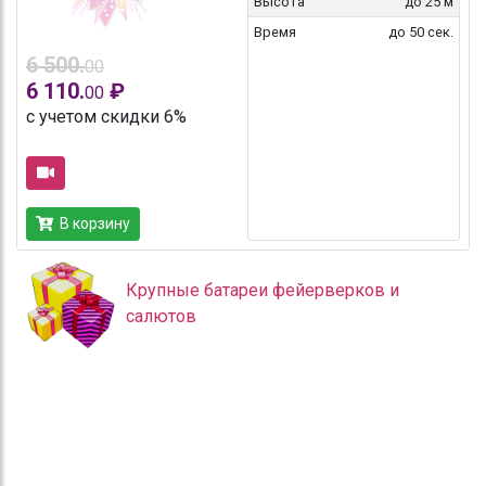
Высота
до 25 м
Время
до 50 сек.
6 500.
00
6 110.
₽
00
с учетом скидки 6%
В корзину
Крупные батареи фейерверков и
салютов