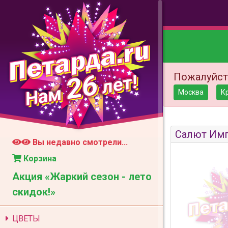
26
Пожалуйст
лет!
Нам
Москва
К
Салют Имп
Вы недавно смотрели...
Корзина
Акция «Жаркий сезон - лето
скидок!»
ЦВЕТЫ