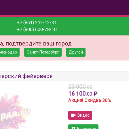
+7 (861) 212-12-31
+7 (800) 600-28-10
а, подтвердите ваш город
раснодар
Санкт-Петербург
Другой
ерский фейерверк
23 000.
00
16 100.
₽
00
Акция! Скидка 30%
Видео
В корзину