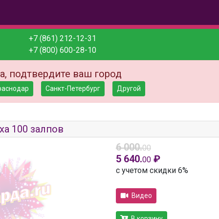
+7 (861) 212-12-31
+7 (800) 600-28-10
а, подтвердите ваш город
раснодар
Санкт-Петербург
Другой
ха 100 залпов
6 000.
00
5 640.
₽
00
с учетом скидки 6%
Видео
В корзину