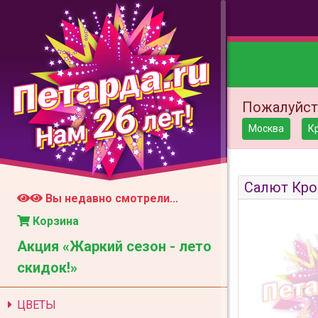
26
Пожалуйст
лет!
Нам
Москва
К
Салют Кро
Вы недавно смотрели...
Корзина
Акция «Жаркий сезон - лето
скидок!»
ЦВЕТЫ